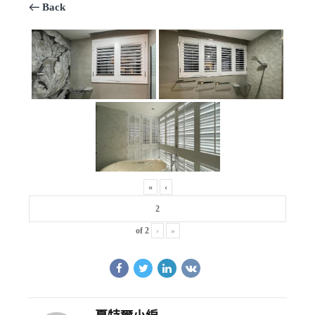
Back
«
‹
of
2
›
»