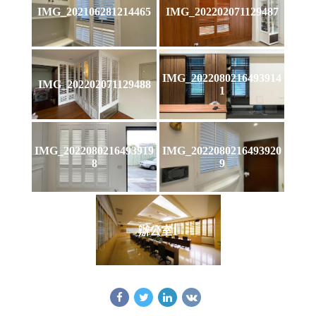
IMG_202106281214465
IMG_202202071129487
IMG_2022080216493914
IMG_202202071129488
1
IMG_2022080216493919
IMG_2022080216493920
8
9
辦公室1